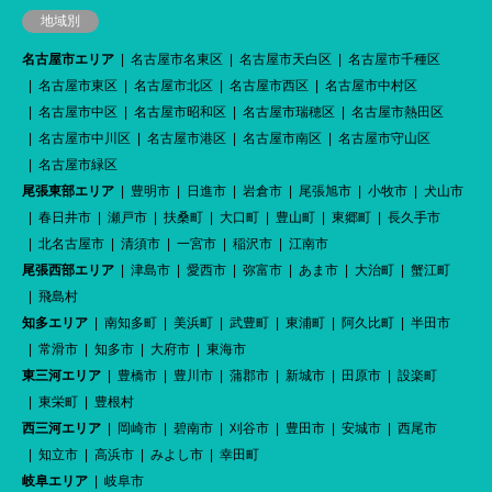
地域別
名古屋市エリア
名古屋市名東区
名古屋市天白区
名古屋市千種区
名古屋市東区
名古屋市北区
名古屋市西区
名古屋市中村区
名古屋市中区
名古屋市昭和区
名古屋市瑞穂区
名古屋市熱田区
名古屋市中川区
名古屋市港区
名古屋市南区
名古屋市守山区
名古屋市緑区
尾張東部エリア
豊明市
日進市
岩倉市
尾張旭市
小牧市
犬山市
春日井市
瀬戸市
扶桑町
大口町
豊山町
東郷町
長久手市
北名古屋市
清須市
一宮市
稲沢市
江南市
尾張西部エリア
津島市
愛西市
弥富市
あま市
大治町
蟹江町
飛島村
知多エリア
南知多町
美浜町
武豊町
東浦町
阿久比町
半田市
常滑市
知多市
大府市
東海市
東三河エリア
豊橋市
豊川市
蒲郡市
新城市
田原市
設楽町
東栄町
豊根村
西三河エリア
岡崎市
碧南市
刈谷市
豊田市
安城市
西尾市
知立市
高浜市
みよし市
幸田町
岐阜エリア
岐阜市