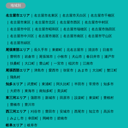
地域別
名古屋市エリア
名古屋市名東区
名古屋市天白区
名古屋市千種区
名古屋市東区
名古屋市北区
名古屋市西区
名古屋市中村区
名古屋市中区
名古屋市昭和区
名古屋市瑞穂区
名古屋市熱田区
名古屋市中川区
名古屋市港区
名古屋市南区
名古屋市守山区
名古屋市緑区
尾張東部エリア
長久手市
東郷町
北名古屋市
清須市
日進市
豊明市
岩倉市
尾張旭市
小牧市
犬山市
春日井市
瀬戸市
扶桑町
大口町
豊山町
一宮市
稲沢市
江南市
尾張西部エリア
津島市
愛西市
弥富市
あま市
大治町
蟹江町
飛島村
知多エリア
武豊町
東浦町
阿久比町
半田市
常滑市
知多市
大府市
東海市
南知多町
美浜町
東三河エリア
蒲郡市
新城市
田原市
設楽町
東栄町
豊根村
豊橋市
豊川市
西三河エリア
刈谷市
豊田市
安城市
西尾市
知立市
高浜市
みよし市
幸田町
岡崎市
碧南市
岐阜エリア
岐阜市