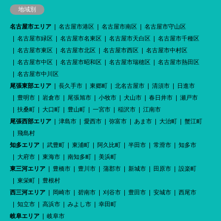
地域別
名古屋市エリア
名古屋市港区
名古屋市南区
名古屋市守山区
名古屋市緑区
名古屋市名東区
名古屋市天白区
名古屋市千種区
名古屋市東区
名古屋市北区
名古屋市西区
名古屋市中村区
名古屋市中区
名古屋市昭和区
名古屋市瑞穂区
名古屋市熱田区
名古屋市中川区
尾張東部エリア
長久手市
東郷町
北名古屋市
清須市
日進市
豊明市
岩倉市
尾張旭市
小牧市
犬山市
春日井市
瀬戸市
扶桑町
大口町
豊山町
一宮市
稲沢市
江南市
尾張西部エリア
津島市
愛西市
弥富市
あま市
大治町
蟹江町
飛島村
知多エリア
武豊町
東浦町
阿久比町
半田市
常滑市
知多市
大府市
東海市
南知多町
美浜町
東三河エリア
豊橋市
豊川市
蒲郡市
新城市
田原市
設楽町
東栄町
豊根村
西三河エリア
岡崎市
碧南市
刈谷市
豊田市
安城市
西尾市
知立市
高浜市
みよし市
幸田町
岐阜エリア
岐阜市