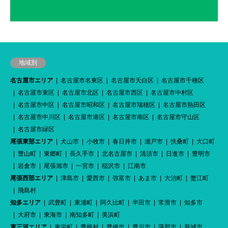
地域別
名古屋市エリア
名古屋市名東区
名古屋市天白区
名古屋市千種区
名古屋市東区
名古屋市北区
名古屋市西区
名古屋市中村区
名古屋市中区
名古屋市昭和区
名古屋市瑞穂区
名古屋市熱田区
名古屋市中川区
名古屋市港区
名古屋市南区
名古屋市守山区
名古屋市緑区
尾張東部エリア
犬山市
小牧市
春日井市
瀬戸市
扶桑町
大口町
豊山町
東郷町
長久手市
北名古屋市
清須市
日進市
豊明市
岩倉市
尾張旭市
一宮市
稲沢市
江南市
尾張西部エリア
津島市
愛西市
弥富市
あま市
大治町
蟹江町
飛島村
知多エリア
武豊町
東浦町
阿久比町
半田市
常滑市
知多市
大府市
東海市
南知多町
美浜町
東三河エリア
東栄町
豊根村
豊橋市
豊川市
蒲郡市
新城市